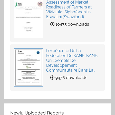
Assessment of Market
Readiness of Farmers at
Vikizijula, Siphofaneni in
Eswatini (Swaziland)
10475 downloads
L’expérience De La
Fédération De KANE-KANE,
Un Exemple De
Développement
Communautaire Dans La
Fourniture De Services
9476 downloads
Agricoles
Newly Uploaded Reports