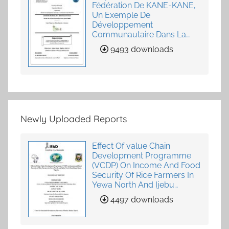
Fédération De KANE-KANE,
Un Exemple De
Développement
Communautaire Dans La
Fourniture De Services
9493 downloads
Agricoles
Newly Uploaded Reports
Effect Of value Chain
Development Programme
(VCDP) On Income And Food
Security Of Rice Farmers In
Yewa North And Ijebu
North-East, Ogun State,
4497 downloads
Nigeria