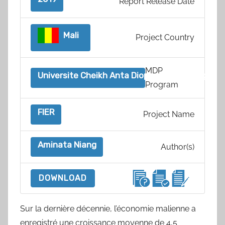
Report Release Date
Mali
Project Country
MDP
Universite Cheikh Anta Diop (UCAD), Senegal
Program
FIER
Project Name
Aminata Niang
Author(s)
DOWNLOAD
Sur la dernière décennie, l’économie malienne a
enregistré une croissance moyenne de 4,5